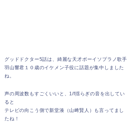
グッドドクター5話は、綺麗な天才ボーイソプラノ歌手
羽山響君１０歳のイケメン子役に話題が集中しました
ね。
声の周波数もすごくいいと、1/f揺らぎの音を出してい
ると
テレビの向こう側で
新堂湊（山﨑賢人）も言ってまし
たね！