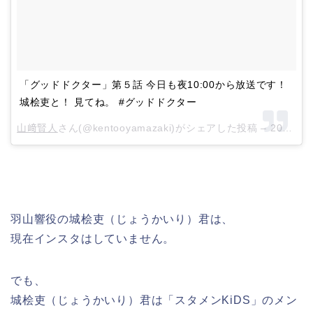
「グッドドクター」第５話 今日も夜10:00から放送です！
城桧吏と！ 見てね。 #グッドドクター
山﨑賢人
さん(@kentooyamazaki)がシェアした投稿 –
2018年 8月月9日午前12時00分PDT
羽山響役の城桧吏（じょうかいり）君は、
現在インスタはしていません。
でも、
城桧吏（じょうかいり）君は「スタメンKiDS」のメン