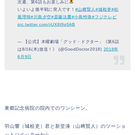
次週、第6話もお楽しみに
いよいよ後半戦に突入です！
#山﨑賢人
#城桧吏
#松
風理咲
#川島夕空
#斎藤汰鷹
#小島怜珠
#フジテレビ
pic.twitter.com/rUX8t9q5AB
— 【公式】木曜劇場「グッド・ドクター」《第6話
は8/16(木)放送！》 (@GoodDoctor2018)
2018年
8月9日
東郷記念病院の院内でのワンシーン。
羽山響（城桧吏）君と
新堂湊（山﨑賢人）のツーショ
ット
ツイッターから。