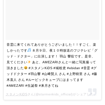
音霊に来てくれてありがとうございました！！すごく、楽
しかったです
８月９日、夜１０時放送のフジテレビ「グ
ッド・ドクター」に出演します！ 羽山 響役です。是非、
見てください
あと、AMEZARIさんと一緒に写真撮って
頂きました
#スタメンKiDS #城桧吏 #ebidan #音霊 #グ
ッドドクター #羽山響 #山﨑賢人 さん #上野樹里 さん #藤
木直人 さん #ルービックキューブにはまってます
#AMEZARI #生誕祭 #来月きてね
スタメンKiDS
さん(@starmenkids_official)がシェアした投稿 –