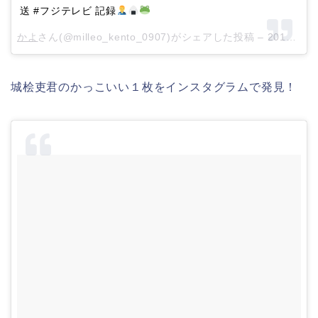
送 #フジテレビ 記録
かよ
さん(@milleo_kento_0907)がシェアした投稿 –
2018年 8月月10日午後5時26分PDT
城桧吏君のかっこいい１枚をインスタグラムで発見！