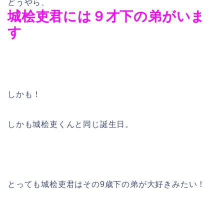
どうやら、
城桧吏君には９才下の弟がいま
す
しかも！
しかも城桧吏くんと同じ誕生日。
とっても城桧吏君はその9歳下の弟が大好きみたい！