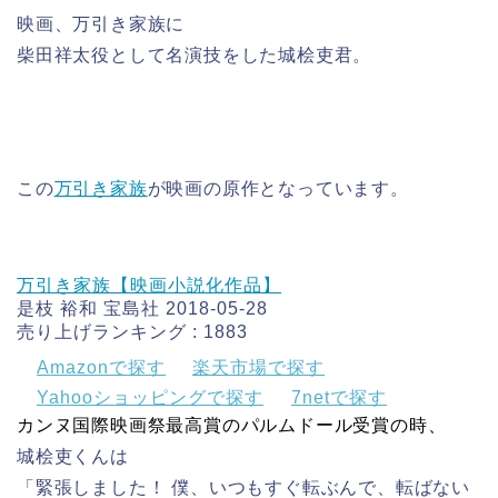
映画、万引き家族に
柴田祥太役として名演技をした城桧吏君。
この
万引き家族
が映画の原作となっています。
万引き家族【映画小説化作品】
是枝 裕和 宝島社 2018-05-28
売り上げランキング : 1883
Amazonで探す
楽天市場で探す
Yahooショッピングで探す
7netで探す
カンヌ国際映画祭最高賞のパルムドール受賞の時、
城桧吏くんは
「緊張しました！ 僕、いつもすぐ転ぶんで、転ばない