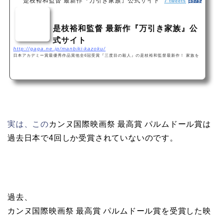
是枝裕和監督 最新作『万引き家族』公式サイト
7 tweets
45752 share
是枝裕和監督 最新作『万引き家族』公
式サイト
http://gaga.ne.jp/manbiki-kazoku/
日本アカデミー賞最優秀作品賞他全6冠受賞『三度目の殺人』の是枝裕和監督最新作！ 家族を
描き続けてきた名匠が、“家族を超えた絆”を描く衝撃の感動作
実は、この
カンヌ国際映画祭 最高賞 パルムドール賞は
過去日本で4回しか受賞されていないのです。
過去、
カンヌ国際映画祭 最高賞 パルムドール賞を受賞した映