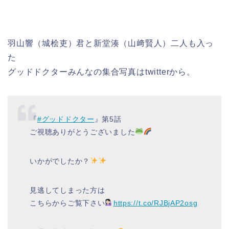
羽山響（城桧吏）君と
新堂湊（山﨑賢人）二人も
入っ
た
グッドドクターみんなの集合写真はtwitterから。
『
#グッドドクター
』第5話
ご視聴ありがとうございました
いかがでしたか？
見逃してしまった方は
こちらからご覧下さい
https://t.co/RJBjAP2osg