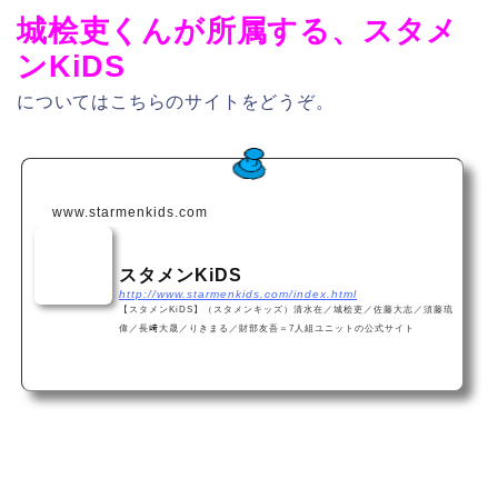
城桧吏くんが所属する、スタメ
ンKiDS
についてはこちらのサイトをどうぞ。
www.starmenkids.com
スタメンKiDS
http://www.starmenkids.com/index.html
【スタメンKiDS】（スタメンキッズ）清水在／城桧吏／佐藤大志／須藤琉
偉／長﨑大晟／りきまる／財部友吾＝7人組ユニットの公式サイト