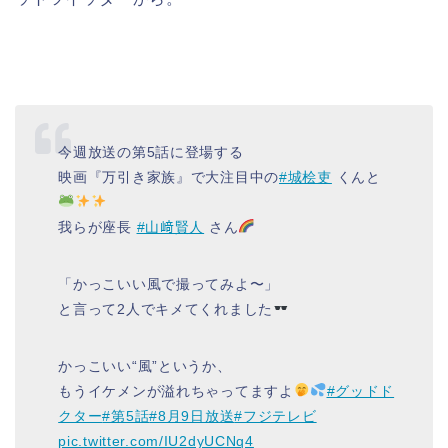
今週放送の第5話に登場する
映画『万引き家族』で大注目中の
#城桧吏
くんと
我らが座長
#山﨑賢人
さん
「かっこいい風で撮ってみよ〜」
と言って2人でキメてくれました
かっこいい“風”というか、
もうイケメンが溢れちゃってますよ
#グッドド
クター
#第5話
#8月9日放送
#フジテレビ
pic.twitter.com/IU2dyUCNq4