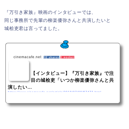
『万引き家族』映画のインタビューでは、
同じ事務所で先輩の柳楽優弥さんと共演したいと
城桧吏君は言ってました。
cinemacafe.net
32 shares
1 pocket
【インタビュー】『万引き家族』で注
目の城桧吏「いつか柳楽優弥さんと共
演したい…
https://www.cinemacafe.net/article/2018/07/08/57473.html
是枝裕和監督の『誰も知らない』がカンヌ国際映画祭に出品され、当時14歳だった柳楽優弥が
史上最年少の男優賞を受賞したのが2004年。城桧吏（じょう・かいり）はそのときまだ、生ま
れてもいなかった