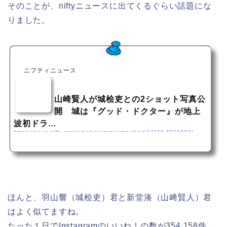
そのことが、niftyニュースに出てくるぐらい話題にな
りました。
ニフティニュース
山崎賢人が城桧吏との2ショット写真公
開 城は『グッド・ドクター』が地上
波初ドラ…
https://news.nifty.com/article/entame/showbizd/12119-5810803/
『グッド・ドクター』で共演した山崎賢人と城桧吏の2ショット写真が話題になっている城は
『万引き家族』に出演、『グッド・ドクター』が地上波ドラマ初出演となった2ショット写真
にファンからは「美少年2人」「なんか2人似てる！」などの声があがった
ほんと、羽山響（城桧吏）君と新堂湊（山﨑賢人）君
はよく似てますね。
たった１日でInstagramのいいね！の数が354,158件