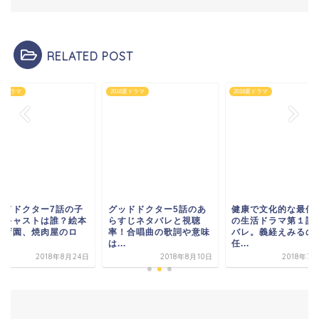
RELATED POST
8夏ドラマ
2018夏ドラマ
2018夏ドラマ
ッドドクター7話の子
グッドドクター5話のあ
健康で文化的な最低
やキャストは誰？絵本
らすじネタバレと視聴
の生活ドラマ第１話
保育園、焼肉屋のロ
率！合唱曲の歌詞や意味
バレ。義経えみるの
.
は...
任...
2018年8月24日
2018年8月10日
2018年7