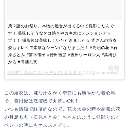
‪第２話のお祭り、本物の屋台が出てる中で撮影したんで
す！‬ ‪美味しそうなタコ焼きやカキ氷にテンションアッ
プ！！‬ ‪撮影後は美味しくいただきました☆‬ ‪皆さんの浴衣
姿もキレイで素敵なシーンになりました！‬ ‪#高嶺の花‬ ‪#石
原さとみ #笛木優子 #袴田吉彦 #吉田ウーロン太 #髙橋ひ
かる #田畑志真‬
【公式】高嶺の花／日テレ7月期水ドラ
さん(@takanehana_ntv)がシェアした投稿 –
この浴衣は、嫌な汗をかく季節にも爽やかな着心地
で、着用後は洗濯機で丸洗いOK！
いつも清潔で経済的なので、花火大会の時や高嶺の花
の月島もも（石原さとみ）ちゃんのように盆踊りのイ
ベントの時にもオススメです。