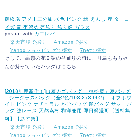
撫松庵 アメ玉三分紐 水色 ピンク 緑 えんじ 赤 ターコ
イズ 青 帯留め 帯飾り 飾り紐 ガラス
posted with
カエレバ
楽天市場で探す
Amazonで探す
Yahooショッピングで探す
7netで探す
そして、高嶺の花２話の盆踊りの時に、月島ももちゃ
んが持っていたバッグはこちら！
[2018年度新作！]巾着カゴバッグ 「撫松庵」夏バッグ
– シーグラスバッグ（全2色/108-378-002）- オフホワ
イト ピンク ナチュラル かごバッグ 籠バッグ サマーバ
ッグ 総レース 天然素材 和洋兼用 即日発送可【送料無
料】【あす楽】
楽天市場で探す
Amazonで探す
Yahooショッピングで探す
7netで探す