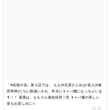
‪『#高嶺の花』第２話では、‬ ‪もも(#石原さとみ)が直人(#峯
田和伸)たちに勘違いされ、本当にキャバ嬢になっちゃいま
す！！‬ ‪面接は、もちろん速攻採用！笑‬ ‪キャバ嬢の美しい
姿もお楽しみに☆‬