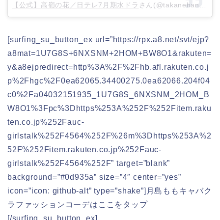
【公式】高嶺の花／日テレ7月期水ドラ
さん(@takanehana_ntv)がシェアした投稿 –
[surfing_su_button_ex url=”https://rpx.a8.net/svt/ejp?
a8mat=1U7G8S+6NXSNM+2HOM+BW8O1&rakuten=
y&a8ejpredirect=http%3A%2F%2Fhb.afl.rakuten.co.j
p%2Fhgc%2F0ea62065.34400275.0ea62066.204f04
c0%2Fa04032151935_1U7G8S_6NXSNM_2HOM_B
W8O1%3Fpc%3Dhttps%253A%252F%252Fitem.raku
ten.co.jp%252Fauc-
girlstalk%252F4564%252F%26m%3Dhttps%253A%2
52F%252Fitem.rakuten.co.jp%252Fauc-
girlstalk%252F4564%252F” target=”blank”
background=”#0d935a” size=”4″ center=”yes”
icon=”icon: github-alt” type=”shake”]月島ももキャバク
ラファッションコーデはここをタップ
[/surfing_su_button_ex]