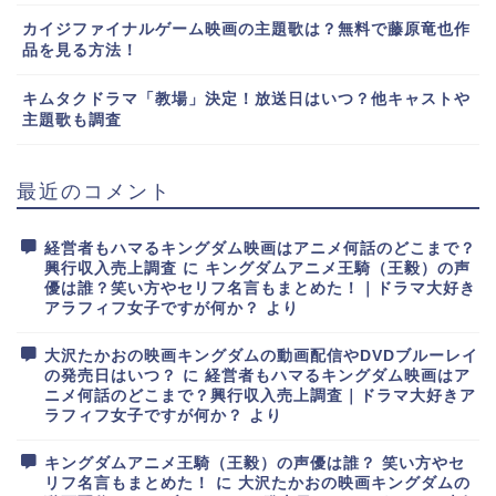
カイジファイナルゲーム映画の主題歌は？無料で藤原竜也作
品を見る方法！
キムタクドラマ「教場」決定！放送日はいつ？他キャストや
主題歌も調査
最近のコメント
経営者もハマるキングダム映画はアニメ何話のどこまで？
興行収入売上調査
に
キングダムアニメ王騎（王毅）の声
優は誰？笑い方やセリフ名言もまとめた！｜ドラマ大好き
アラフィフ女子ですが何か？
より
大沢たかおの映画キングダムの動画配信やDVDブルーレイ
の発売日はいつ？
に
経営者もハマるキングダム映画はア
ニメ何話のどこまで？興行収入売上調査｜ドラマ大好きア
ラフィフ女子ですが何か？
より
キングダムアニメ王騎（王毅）の声優は誰？ 笑い方やセ
リフ名言もまとめた！
に
大沢たかおの映画キングダムの