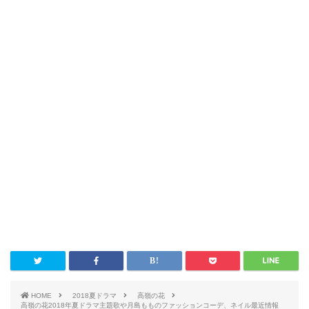
HOME
2018夏ドラマ
高嶺の花
高嶺の花2018年夏ドラマ主題歌や月島もものファッションコーデ、ネイル最近情報