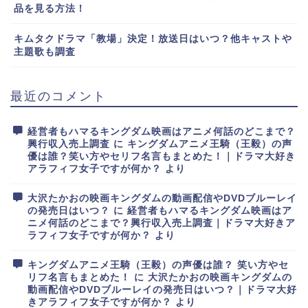
品を見る方法！
キムタクドラマ「教場」決定！放送日はいつ？他キャストや
主題歌も調査
最近のコメント
経営者もハマるキングダム映画はアニメ何話のどこまで？
興行収入売上調査
に
キングダムアニメ王騎（王毅）の声
優は誰？笑い方やセリフ名言もまとめた！｜ドラマ大好き
アラフィフ女子ですが何か？
より
大沢たかおの映画キングダムの動画配信やDVDブルーレイ
の発売日はいつ？
に
経営者もハマるキングダム映画はア
ニメ何話のどこまで？興行収入売上調査｜ドラマ大好きア
ラフィフ女子ですが何か？
より
キングダムアニメ王騎（王毅）の声優は誰？ 笑い方やセ
リフ名言もまとめた！
に
大沢たかおの映画キングダムの
動画配信やDVDブルーレイの発売日はいつ？｜ドラマ大好
きアラフィフ女子ですが何か？
より